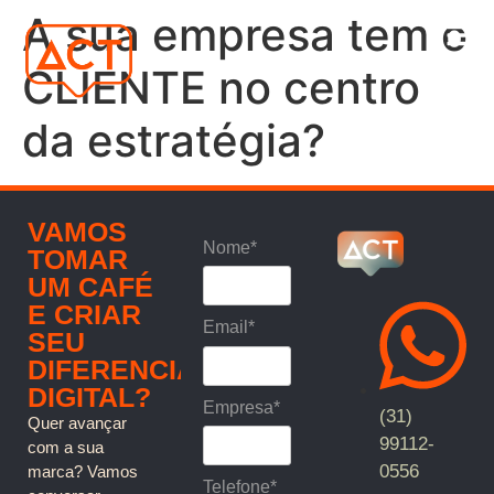
A sua empresa tem o
CLIENTE no centro
da estratégia?
VAMOS
Nome*
TOMAR
UM CAFÉ
E CRIAR
Email*
SEU
DIFERENCIAL
DIGITAL?
Empresa*
(31)
Quer avançar
99112-
com a sua
0556
marca? Vamos
Telefone*