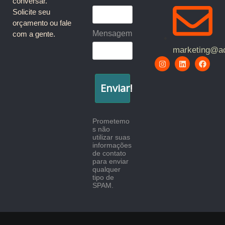
conversar.
Solicite seu
orçamento ou fale
Mensagem
com a gente.
marketing@ac
Enviar!
Prometemo
s não
utilizar suas
informações
de contato
para enviar
qualquer
tipo de
SPAM.