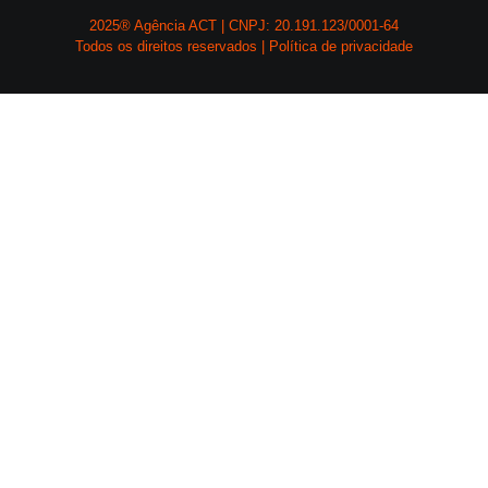
2025® Agência ACT | CNPJ: 20.191.123/0001-64
Todos os direitos reservados | Política de privacidade