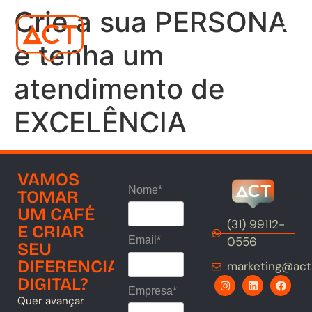
Crie a sua PERSONA
e tenha um
atendimento de
EXCELÊNCIA
VAMOS
Nome*
TOMAR
UM CAFÉ
(31) 99112-
E CRIAR
0556
Email*
SEU
DIFERENCIAL
marketing@act
DIGITAL?
Empresa*
Quer avançar