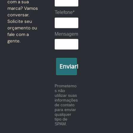
com a sua
marca? Vamos
Telefone*
conversar.
Solicite seu
orçamento ou
Mensagem
fale com a
gente.
Enviar!
Prometemo
s não
utilizar suas
informações
de contato
para enviar
qualquer
tipo de
SPAM.