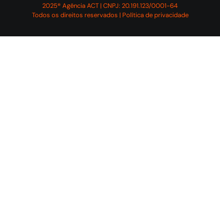
2025® Agência ACT | CNPJ: 20.191.123/0001-64
Todos os direitos reservados | Política de privacidade