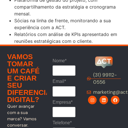
Plataforma de gestão do projeto, com
compartilhamento da estratégia e cronograma
mensal.
Sócias na linha de frente, monitorando a sua
experiência com a ACT.
Relatórios com análise de KPIs apresentado em
reuniões estratégicas com o cliente.
VAMOS
Nome*
TOMAR
UM CAFÉ
(31) 99112-
E CRIAR
0556
Email*
SEU
DIFERENCIAL
marketing@act
DIGITAL?
Empresa*
Quer avançar
com a sua
marca? Vamos
Telefone*
conversar.